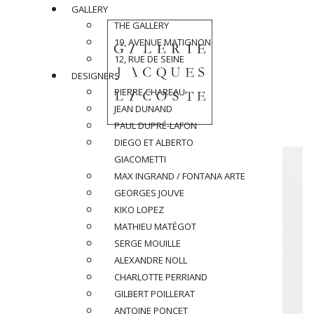
GALLERY
THE GALLERY
19, AVENUE MATIGNON
12, RUE DE SEINE
DESIGNERS
PIERRE CHAREAU
JEAN DUNAND
PAUL DUPRÉ-LAFON
DIEGO ET ALBERTO
GIACOMETTI
MAX INGRAND / FONTANA ARTE
GEORGES JOUVE
KIKO LOPEZ
MATHIEU MATÉGOT
SERGE MOUILLE
ALEXANDRE NOLL
CHARLOTTE PERRIAND
GILBERT POILLERAT
ANTOINE PONCET