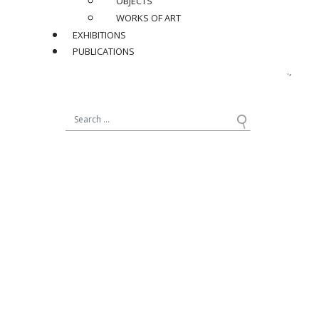
OBJECTS
H 30 x L 24 x D 16 in.
WORKS OF ART
EXHIBITIONS
Documentation :
PUBLICATIONS
Archives Jean Royère – Musée des Arts Décoratifs, plan
d’exécution n° 4.621 d’une applique similaire pour Madame T.,
mai 1953
Ref : JR249
SOLD
BIOGRAPHY
ARCHIVES
SHARE
BACK