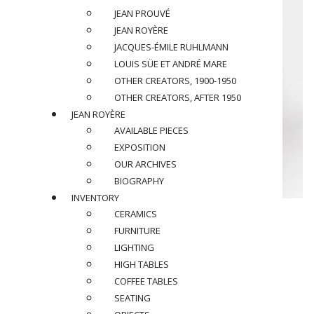
JEAN PROUVÉ
JEAN ROYÈRE
JACQUES-ÉMILE RUHLMANN
LOUIS SÜE ET ANDRÉ MARE
OTHER CREATORS, 1900-1950
OTHER CREATORS, AFTER 1950
JEAN ROYÈRE
AVAILABLE PIECES
EXPOSITION
OUR ARCHIVES
BIOGRAPHY
INVENTORY
CERAMICS
JEAN ROYÈRE (1902-1981)
FURNITURE
“Fond perdu” wall lamp, circa 1950
LIGHTING
HIGH TABLES
6 branched « Fond perdu » wall lamp in black patinated metal
COFFEE TABLES
SEATING
Dimensions
: