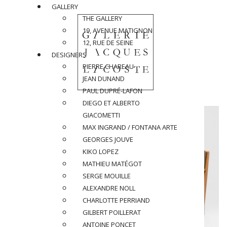
GALLERY
THE GALLERY
19, AVENUE MATIGNON
12, RUE DE SEINE
DESIGNERS
PIERRE CHAREAU
JEAN DUNAND
PAUL DUPRÉ-LAFON
DIEGO ET ALBERTO
GIACOMETTI
MAX INGRAND / FONTANA ARTE
GEORGES JOUVE
KIKO LOPEZ
MATHIEU MATÉGOT
SERGE MOUILLE
ALEXANDRE NOLL
CHARLOTTE PERRIAND
GILBERT POILLERAT
ANTOINE PONCET