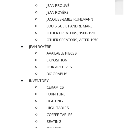
JEAN PROUVÉ
JEAN ROYÈRE
JACQUES-ÉMILE RUHLMANN
JEAN ROYÈRE (1902-1981)
LOUIS SÜE ET ANDRÉ MARE
Sofa, circa 1950
OTHER CREATORS, 1900-1950
OTHER CREATORS, AFTER 1950
JEAN ROYÈRE
« Ruban » sofa
Metal, brass and velvet
AVAILABLE PIECES
EXPOSITION
Dimensions
:
OUR ARCHIVES
H 31,5 x L 67,3 x P 30 in.
BIOGRAPHY
INVENTORY
Provenance :
CERAMICS
Bought to the family of the first owner, M. Baggio
FURNITURE
SOLD
LIGHTING
HIGH TABLES
BACK
COFFEE TABLES
SEATING