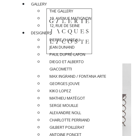
GALLERY
THE GALLERY
19, AVENUE MATIGNON
12, RUE DE SEINE
DESIGNERS
PIERRE CHAREAU
JEAN DUNAND
PAUL DUPRÉ-LAFON
DIEGO ET ALBERTO
GIACOMETTI
MAX INGRAND / FONTANA ARTE
GEORGES JOUVE
KIKO LOPEZ
MATHIEU MATÉGOT
SERGE MOUILLE
ALEXANDRE NOLL
CHARLOTTE PERRIAND
GILBERT POILLERAT
ANTOINE PONCET