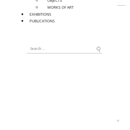
OBJECTS
WORKS OF ART
EXHIBITIONS
PUBLICATIONS
19, avenue Matignon
75008 Paris - France
+33 (0)1 42 89 11 11
12, rue de Seine
75006 Paris - France
+33 (0)1 40 20 41 82
NEWSLETTER
Notre site est constamment mis à jour, n'hésitez pas à le consulter
régulièrement