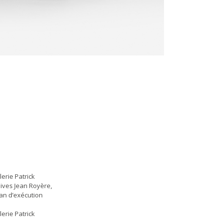
erie Patrick
hives Jean Royère,
lan d’exécution
erie Patrick