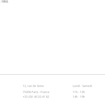
s 1950.
12, rue de Seine
Lundi - Samedi
75006 Paris - France
11h - 13h
+33 (0)1 40 20 41 82
14h - 19h