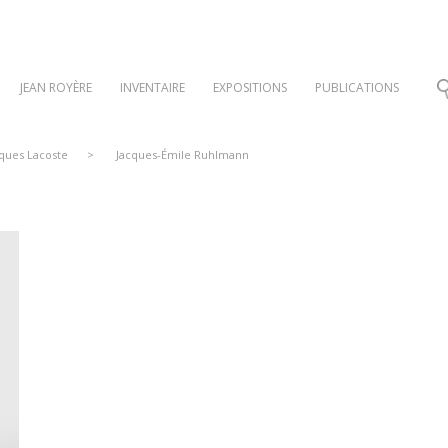
JEAN ROYÈRE
INVENTAIRE
EXPOSITIONS
PUBLICATIONS
cques Lacoste
>
Jacques-Émile Ruhlmann