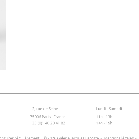
12, rue de Seine
Lundi - Samedi
75006 Paris - France
11h - 13h
+33 (0)1 40 20 41 82
14h - 19h
consulter régulièrement
© 2026 Galerie Jacques Lacoste
Mentions légales