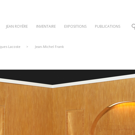
JEAN ROYÈRE
INVENTAIRE
EXPOSITIONS
PUBLICATIONS
cques Lacoste
>
Jean-Michel Frank