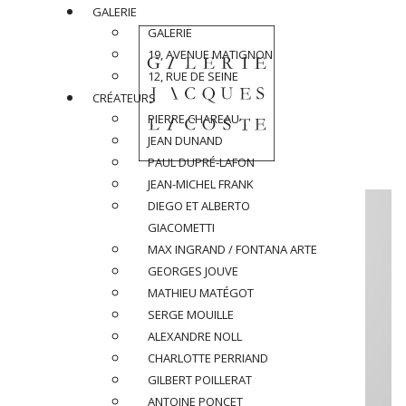
GALERIE
GALERIE
19, AVENUE MATIGNON
12, RUE DE SEINE
CRÉATEURS
PIERRE CHAREAU
JEAN DUNAND
PAUL DUPRÉ-LAFON
JEAN-MICHEL FRANK
DIEGO ET ALBERTO
GIACOMETTI
MAX INGRAND / FONTANA ARTE
GEORGES JOUVE
MATHIEU MATÉGOT
SERGE MOUILLE
ALEXANDRE NOLL
CHARLOTTE PERRIAND
GILBERT POILLERAT
ANTOINE PONCET