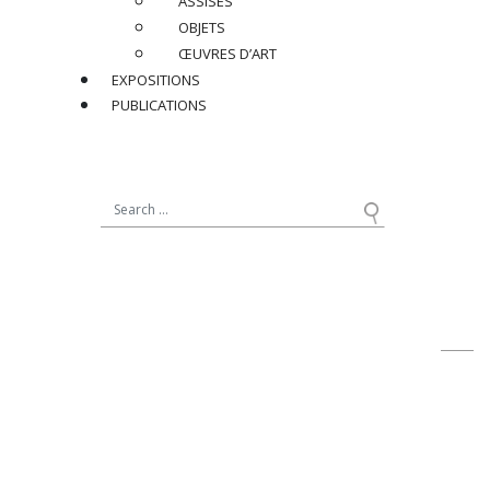
ASSISES
Dimensions
:
OBJETS
H 75 x L 30 cm
ŒUVRES D’ART
H 29.5 x W 11.8 in.
EXPOSITIONS
PUBLICATIONS
Réf : A630
PRIX SUR DEMANDE
PARTAGER
RETOUR
contact@jacqueslacoste.com
NOUS SUIVRE
sur Instagram