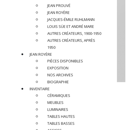
JEAN PROUVÉ
JEAN ROYÈRE
JACQUES-ÉMILE RUHLMANN
LOUIS SÜE ET ANDRÉ MARE
AUTRES CRÉATEURS, 1900-1950
AUTRES CRÉATEURS, APRÈS
1950
JEAN ROYÈRE
PIÈCES DISPONIBLES
EXPOSITION
NOS ARCHIVES
BIOGRAPHIE
ANONYME
INVENTAIRE
CÉRAMIQUES
Suspension, circa 1930
MEUBLES
LUMINAIRES
En métal chromé,
TABLES HAUTES
Plaque « Monolamp Paris » à l’intérieur
TABLES BASSES