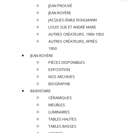
JEAN PROUVÉ
DANS LE GOUT DE CHARLOTTE
JEAN ROYÈRE
PERRIAND
JACQUES-ÉMILE RUHLMANN
LOUIS SÜE ET ANDRÉ MARE
Table de salle à manger, circa 1950
AUTRES CRÉATEURS, 1900-1950
AUTRES CRÉATEURS, APRÈS
En frêne
1950
JEAN ROYÈRE
Dimensions
:
PIÈCES DISPONIBLES
H 76 x L 155 x P 135 cm
EXPOSITION
NOS ARCHIVES
Réf : A207
BIOGRAPHIE
PRIX SUR DEMANDE
INVENTAIRE
CÉRAMIQUES
PARTAGER
MEUBLES
LUMINAIRES
TABLES HAUTES
RETOUR
TABLES BASSES