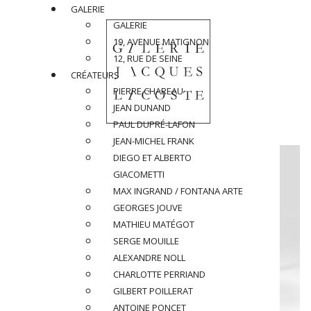
GALERIE
GALERIE
19, AVENUE MATIGNON
12, RUE DE SEINE
CRÉATEURS
PIERRE CHAREAU
JEAN DUNAND
PAUL DUPRÉ-LAFON
JEAN-MICHEL FRANK
DIEGO ET ALBERTO
GIACOMETTI
MAX INGRAND / FONTANA ARTE
GEORGES JOUVE
MATHIEU MATÉGOT
SERGE MOUILLE
ALEXANDRE NOLL
CHARLOTTE PERRIAND
GILBERT POILLERAT
ANTOINE PONCET