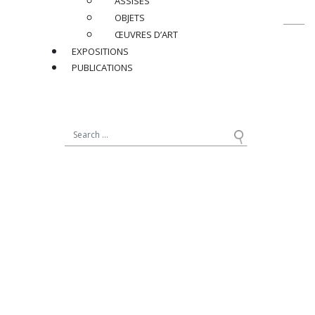
ASSISES
OBJETS
ŒUVRES D’ART
EXPOSITIONS
contact@jacqueslacoste.com
PUBLICATIONS
NOUS SUIVRE
sur Instagram
19, avenue Matignon
75008 Paris - France
+33 (0)1 42 89 11 11
12, rue de Seine
75006 Paris - France
+33 (0)1 40 20 41 82
NEWSLETTER