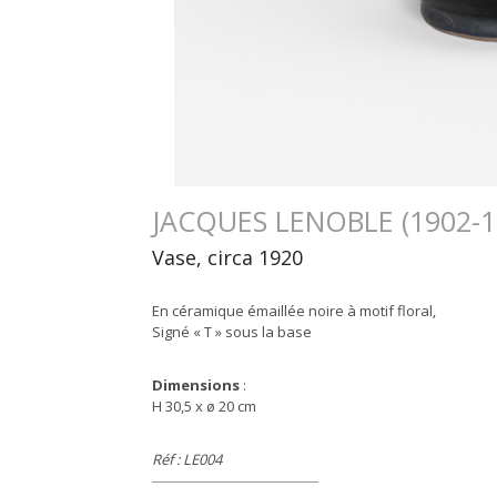
JACQUES LENOBLE (1902-1
Vase, circa 1920
En céramique émaillée noire à motif floral,
Signé « T » sous la base
Dimensions
:
H 30,5 x ø 20 cm
Réf : LE004