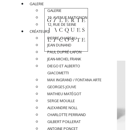
GALERIE
GALERIE
19, AVENUE MATIGNON
12, RUE DE SEINE
CRÉATEURS
PIERRE CHAREAU
JEAN DUNAND
PAUL DUPRÉ-LAFON
JEAN-MICHEL FRANK
DIEGO ET ALBERTO
GIACOMETTI
MAX INGRAND / FONTANA ARTE
GEORGES JOUVE
MATHIEU MATÉGOT
SERGE MOUILLE
ALEXANDRE NOLL
CHARLOTTE PERRIAND
GILBERT POILLERAT
ANTOINE PONCET