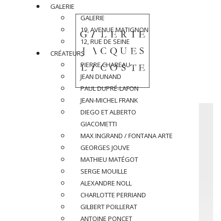
GALERIE
GALERIE
19, AVENUE MATIGNON
12, RUE DE SEINE
CRÉATEURS
PIERRE CHAREAU
JEAN DUNAND
PAUL DUPRÉ-LAFON
JEAN-MICHEL FRANK
DIEGO ET ALBERTO
GIACOMETTI
MAX INGRAND / FONTANA ARTE
GEORGES JOUVE
MATHIEU MATÉGOT
SERGE MOUILLE
ALEXANDRE NOLL
CHARLOTTE PERRIAND
GILBERT POILLERAT
ANTOINE PONCET