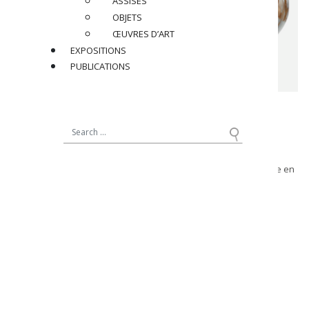
ASSISES
OBJETS
ŒUVRES D’ART
EXPOSITIONS
PUBLICATIONS
BACCARAT
Vase, circa 1885
En verre rehaussé à l’or à décor d’entrelacs végétaux et base en
bronze à décor de pommes de pin, étiqueté et estampillé «
Baccarat France »
Dimensions
:
H 28 x L 23 x P 11 cm
Réf : BAC005
PRIX SUR DEMANDE