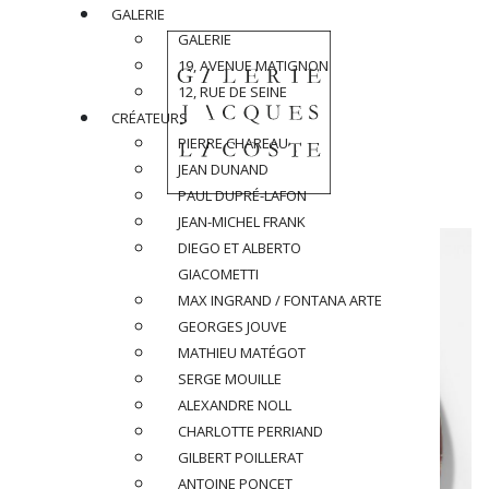
GALERIE
GALERIE
19, AVENUE MATIGNON
12, RUE DE SEINE
CRÉATEURS
PIERRE CHAREAU
JEAN DUNAND
PAUL DUPRÉ-LAFON
JEAN-MICHEL FRANK
DIEGO ET ALBERTO
GIACOMETTI
MAX INGRAND / FONTANA ARTE
GEORGES JOUVE
MATHIEU MATÉGOT
SERGE MOUILLE
ALEXANDRE NOLL
CHARLOTTE PERRIAND
GILBERT POILLERAT
ANTOINE PONCET