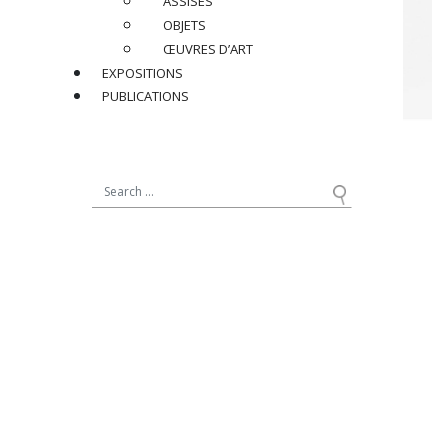
ASSISES
OBJETS
ŒUVRES D’ART
EXPOSITIONS
PUBLICATIONS
CLEMENT MASSIER (1844-1917)
Plat, circa 1900
En céramique émaillée à décor polychrome d’étoiles
Signé au dos « M Clément Massier – Golfe Juan (A.M) »
Dimensions
:
H 4 x ø 42 cm
Réf : CM003
PRIX SUR DEMANDE
PARTAGER