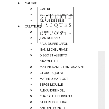
GALERIE
GALERIE
19, AVENUE MATIGNON
12, RUE DE SEINE
CRÉATEURS
PIERRE CHAREAU
JEAN DUNAND
PAUL DUPRÉ-LAFON
JEAN-MICHEL FRANK
DIEGO ET ALBERTO
GIACOMETTI
MAX INGRAND / FONTANA ARTE
GEORGES JOUVE
MATHIEU MATÉGOT
SERGE MOUILLE
ALEXANDRE NOLL
CHARLOTTE PERRIAND
GILBERT POILLERAT
ANTOINE PONCET