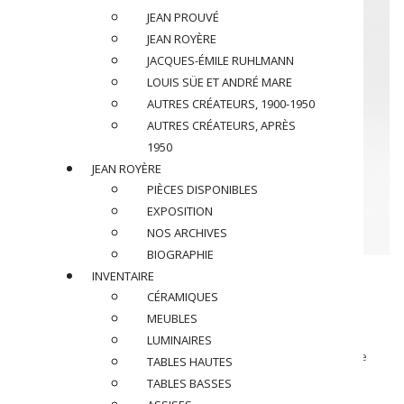
JEAN PROUVÉ
JEAN ROYÈRE
JACQUES-ÉMILE RUHLMANN
LOUIS SÜE ET ANDRÉ MARE
AUTRES CRÉATEURS, 1900-1950
AUTRES CRÉATEURS, APRÈS
1950
JEAN ROYÈRE
PIÈCES DISPONIBLES
EXPOSITION
NOS ARCHIVES
BIOGRAPHIE
DAUM
INVENTAIRE
CÉRAMIQUES
Vase, circa 1920
MEUBLES
LUMINAIRES
En verre soufflé, gravé à l’acide et décor intercalaire à l’oxyde
TABLES HAUTES
métallique,
TABLES BASSES
Signé Daum – Nancy France et croix de Lorraine sur la base