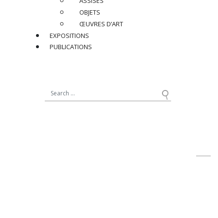
ASSISES
OBJETS
Dimensions
:
ŒUVRES D’ART
H 30 x ø 11 cm
EXPOSITIONS
PUBLICATIONS
Réf : DAU013
PRIX SUR DEMANDE
PARTAGER
RETOUR
contact@jacqueslacoste.com
NOUS SUIVRE
sur Instagram