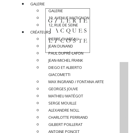
GALERIE
GALERIE
19, AVENUE MATIGNON
12, RUE DE SEINE
CRÉATEURS
PIERRE CHAREAU
JEAN DUNAND
PAUL DUPRÉ-LAFON
JEAN-MICHEL FRANK
DIEGO ET ALBERTO
GIACOMETTI
MAX INGRAND / FONTANA ARTE
GEORGES JOUVE
MATHIEU MATÉGOT
SERGE MOUILLE
ALEXANDRE NOLL
CHARLOTTE PERRIAND
GILBERT POILLERAT
ANTOINE PONCET