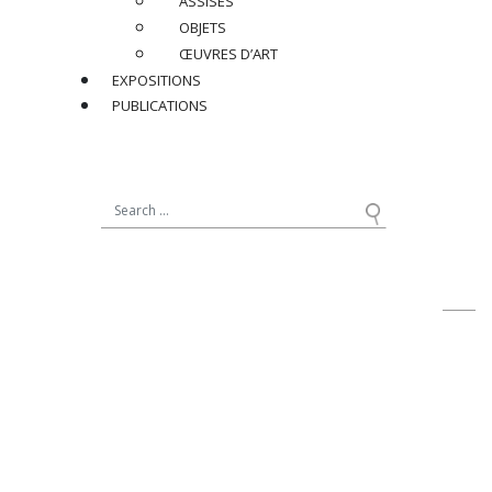
ASSISES
H 216 x L (max) 180 cm
OBJETS
ŒUVRES D’ART
Réf : BERM001
EXPOSITIONS
PUBLICATIONS
PRIX SUR DEMANDE
PARTAGER
RETOUR
contact@jacqueslacoste.com
NOUS SUIVRE
sur Instagram
19, avenue Matignon
75008 Paris - France