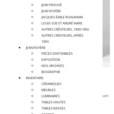
JEAN PROUVÉ
JEAN ROYÈRE
JACQUES-ÉMILE RUHLMANN
LOUIS SÜE ET ANDRÉ MARE
AUTRES CRÉATEURS, 1900-1950
AUTRES CRÉATEURS, APRÈS
1950
JEAN ROYÈRE
PIÈCES DISPONIBLES
EXPOSITION
NOS ARCHIVES
BIOGRAPHIE
Eugène BERMAN (1899-1972)
INVENTAIRE
Paravent, circa 1940
CÉRAMIQUES
MEUBLES
La Colonne Antique – Paravent peint à la main d’après un dessin
LUMINAIRES
de 1936
TABLES HAUTES
TABLES BASSES
Dimensions
: