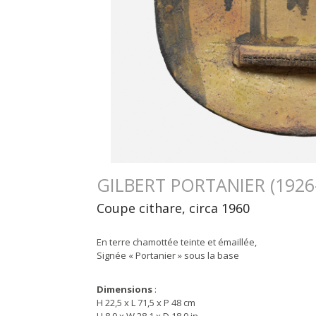
GILBERT PORTANIER (1926
Coupe cithare, circa 1960
En terre chamottée teinte et émaillée,
Signée « Portanier » sous la base
Dimensions
:
H 22,5 x L 71,5 x P 48 cm