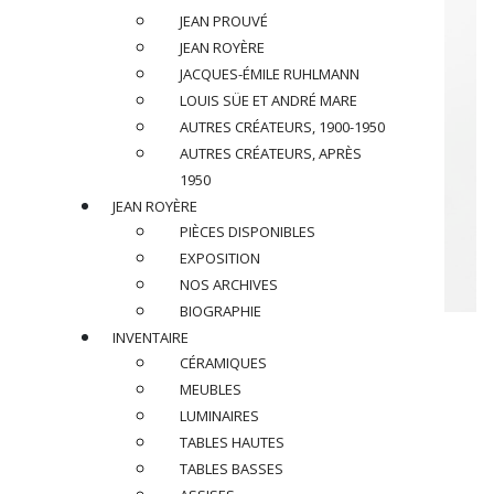
JEAN PROUVÉ
JEAN ROYÈRE
JACQUES-ÉMILE RUHLMANN
LOUIS SÜE ET ANDRÉ MARE
AUTRES CRÉATEURS, 1900-1950
AUTRES CRÉATEURS, APRÈS
1950
JEAN ROYÈRE
PIÈCES DISPONIBLES
EXPOSITION
NOS ARCHIVES
BIOGRAPHIE
JEAN LUCE (1895-1964)
INVENTAIRE
CÉRAMIQUES
Vase, circa 1930
MEUBLES
LUMINAIRES
En verre à décor géométrique gravé en creux à l’acide,
TABLES HAUTES
monogrammé « JL » sous la base
TABLES BASSES