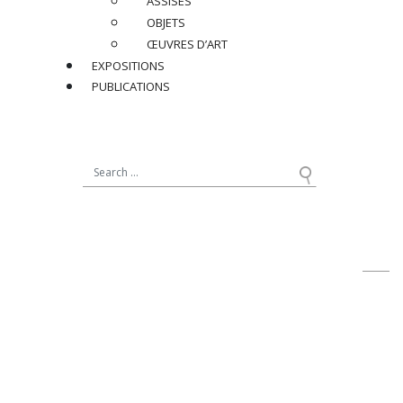
ASSISES
Dimensions
:
OBJETS
H 30 x ø 21 cm
ŒUVRES D’ART
EXPOSITIONS
Réf : JLU025
PUBLICATIONS
PRIX SUR DEMANDE
PARTAGER
RETOUR
contact@jacqueslacoste.com
NOUS SUIVRE
sur Instagram
19, avenue Matignon