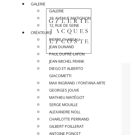
GALERIE
GALERIE
19, AVENUE MATIGNON
12, RUE DE SEINE
CRÉATEURS
PIERRE CHAREAU
JEAN DUNAND
PAUL DUPRÉ-LAFON
JEAN-MICHEL FRANK
DIEGO ET ALBERTO
GIACOMETTI
MAX INGRAND / FONTANA ARTE
GEORGES JOUVE
MATHIEU MATÉGOT
SERGE MOUILLE
ALEXANDRE NOLL
CHARLOTTE PERRIAND
GILBERT POILLERAT
ANTOINE PONCET