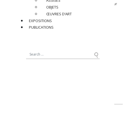
ASSISES
En verre opalin blanc-rosé et métal chromé, cachet de l’éditeur
OBJETS
sur la base
ŒUVRES D’ART
EXPOSITIONS
Dimensions
:
PUBLICATIONS
H 26 x ø 17 cm
Réf : JPE020
PRIX SUR DEMANDE
PARTAGER
RETOUR
contact@jacqueslacoste.com
NOUS SUIVRE