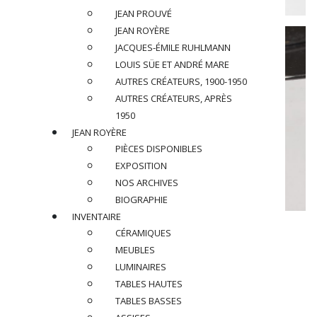
JEAN PROUVÉ
JEAN ROYÈRE
JACQUES-ÉMILE RUHLMANN
LOUIS SÜE ET ANDRÉ MARE
AUTRES CRÉATEURS, 1900-1950
AUTRES CRÉATEURS, APRÈS
1950
JEAN ROYÈRE
PIÈCES DISPONIBLES
EXPOSITION
NOS ARCHIVES
BIOGRAPHIE
INVENTAIRE
JEAN PERZEL (1892-1986)
CÉRAMIQUES
Edition Atelier Perzel
MEUBLES
LUMINAIRES
Paire de lampes modèle « 313 bis », circa
TABLES HAUTES
1930-1938
TABLES BASSES