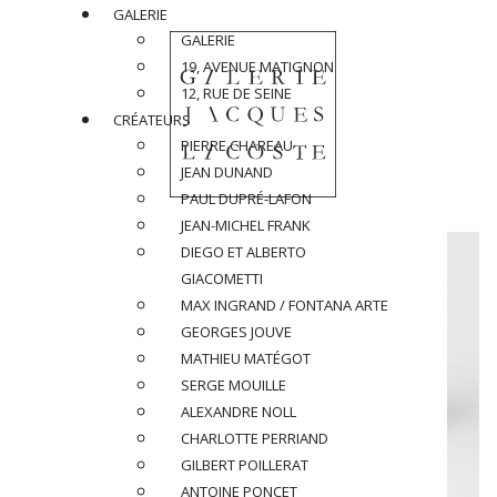
GALERIE
GALERIE
19, AVENUE MATIGNON
12, RUE DE SEINE
CRÉATEURS
PIERRE CHAREAU
JEAN DUNAND
PAUL DUPRÉ-LAFON
JEAN-MICHEL FRANK
DIEGO ET ALBERTO
GIACOMETTI
MAX INGRAND / FONTANA ARTE
GEORGES JOUVE
MATHIEU MATÉGOT
SERGE MOUILLE
ALEXANDRE NOLL
CHARLOTTE PERRIAND
GILBERT POILLERAT
ANTOINE PONCET