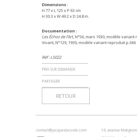
Dimensions
:
H 77 x L 125 x P 63 cm
H 30.3 x W 49.2 x D 24.8 in.
Documentation :
Les Échos de l’Art
, N°56, mars 1930, modèle variant r
Vivant, N°129, 1930, modèle variant reproduit p.366
Réf : LS022
PRIX SUR DEMANDE
PARTAGER
RETOUR
contact@jacqueslacoste.com
19, avenue Matignon