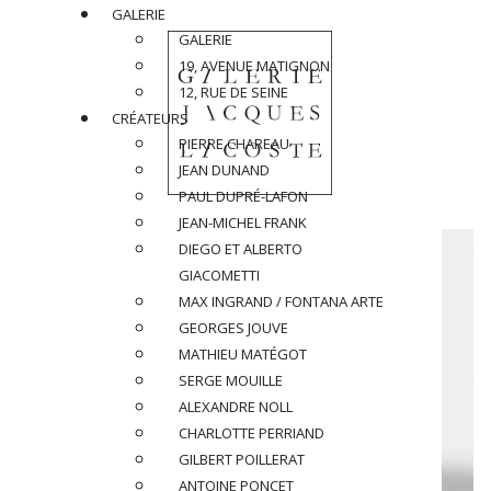
GALERIE
GALERIE
19, AVENUE MATIGNON
12, RUE DE SEINE
CRÉATEURS
PIERRE CHAREAU
JEAN DUNAND
PAUL DUPRÉ-LAFON
JEAN-MICHEL FRANK
DIEGO ET ALBERTO
GIACOMETTI
MAX INGRAND / FONTANA ARTE
GEORGES JOUVE
MATHIEU MATÉGOT
SERGE MOUILLE
ALEXANDRE NOLL
CHARLOTTE PERRIAND
GILBERT POILLERAT
ANTOINE PONCET