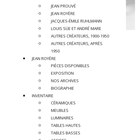
JEAN PROUVÉ
JEAN ROYÈRE
JACQUES-ÉMILE RUHLMANN
LOUIS SÜE ET ANDRÉ MARE
AUTRES CRÉATEURS, 1900-1950
LOUIS SOGNOT (1892-1970) &
AUTRES CRÉATEURS, APRÈS
CHARLOTTE ALIX (1897-1987)
1950
Table d’appoint, circa 1933
JEAN ROYÈRE
PIÈCES DISPONIBLES
EXPOSITION
En placage de palmier et métal tubulaire chromé
NOS ARCHIVES
BIOGRAPHIE
Dimensions
:
H 60 x L 100 x P 39 cm
INVENTAIRE
H 23.6 x W 39.4 x D 15.4 in.
CÉRAMIQUES
MEUBLES
Réf : LS02
LUMINAIRES
TABLES HAUTES
PRIX SUR DEMANDE
TABLES BASSES