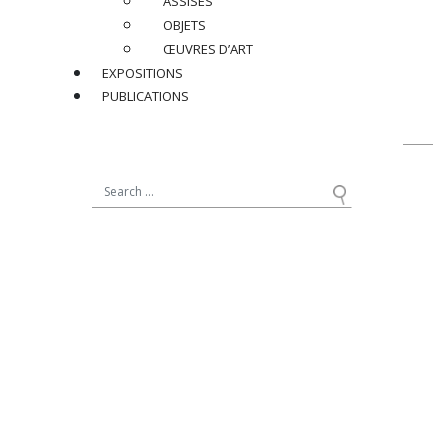
ASSISES
PARTAGER
OBJETS
ŒUVRES D’ART
RETOUR
EXPOSITIONS
PUBLICATIONS
contact@jacqueslacoste.com
NOUS SUIVRE
sur Instagram
19, avenue Matignon
75008 Paris - France
+33 (0)1 42 89 11 11
12, rue de Seine
75006 Paris - France
+33 (0)1 40 20 41 82