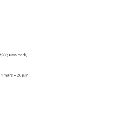
 1900
, New York,
14 mars – 26 juin