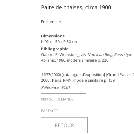
Paire de chaises, circa 1900
En merisier
Dimensions
:
H 92 x L 50 x P 50 cm
Bibliographie :
Gabriel P. Weinsberg,
Art Nouveau Bing, Paris style
Abrams, 1986, modèle similaire p. 226
1900
(2000) [catalogue d’exposition] (Grand Palais, 
2000), Paris, RMN, modèle similaire p. 159
Référence : EC01
PRIX SUR DEMANDE
PARTAGER
RETOUR