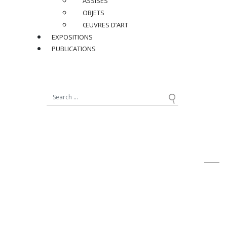
ASSISES
Dimensions
:
OBJETS
H 55.5 x L 35 cm
ŒUVRES D’ART
H 21.9 x W 13.8 in.
EXPOSITIONS
PUBLICATIONS
Réf : MERE001
PRIX SUR DEMANDE
PARTAGER
RETOUR
contact@jacqueslacoste.com
NOUS SUIVRE
sur Instagram