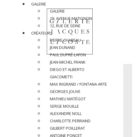
GALERIE
GALERIE
19, AVENUE MATIGNON
12, RUE DE SEINE
CRÉATEURS
PIERRE CHAREAU
JEAN DUNAND
PAUL DUPRÉ-LAFON
JEAN-MICHEL FRANK
DIEGO ET ALBERTO
GIACOMETTI
MAX INGRAND / FONTANA ARTE
GEORGES JOUVE
MATHIEU MATÉGOT
SERGE MOUILLE
ALEXANDRE NOLL
CHARLOTTE PERRIAND
GILBERT POILLERAT
ANTOINE PONCET