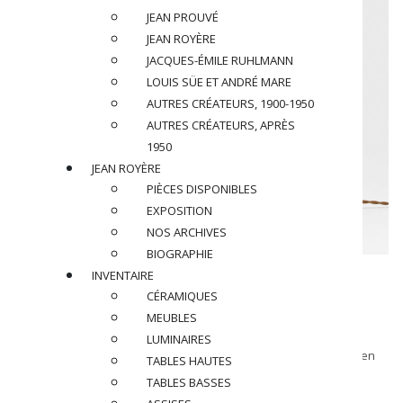
JEAN PROUVÉ
JEAN ROYÈRE
JACQUES-ÉMILE RUHLMANN
LOUIS SÜE ET ANDRÉ MARE
AUTRES CRÉATEURS, 1900-1950
AUTRES CRÉATEURS, APRÈS
1950
JEAN ROYÈRE
PIÈCES DISPONIBLES
EXPOSITION
NOS ARCHIVES
BIOGRAPHIE
RENÉ MEYNIAL (1897-1996)
INVENTAIRE
CÉRAMIQUES
Lampe, circa 1930
MEUBLES
LUMINAIRES
En céramique émaillée écrue et terracotta à décor de lionne en
TABLES HAUTES
relief
TABLES BASSES