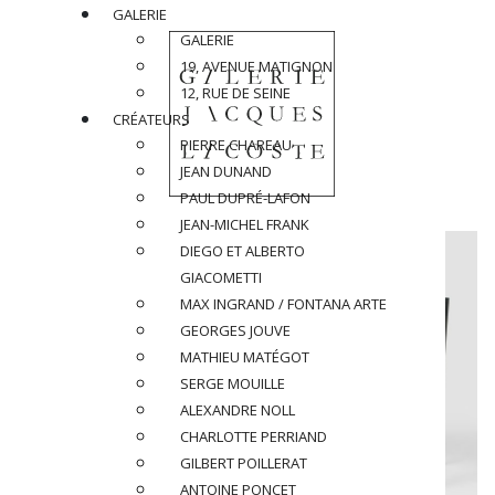
GALERIE
GALERIE
19, AVENUE MATIGNON
12, RUE DE SEINE
CRÉATEURS
PIERRE CHAREAU
JEAN DUNAND
PAUL DUPRÉ-LAFON
JEAN-MICHEL FRANK
DIEGO ET ALBERTO
GIACOMETTI
MAX INGRAND / FONTANA ARTE
GEORGES JOUVE
MATHIEU MATÉGOT
SERGE MOUILLE
ALEXANDRE NOLL
CHARLOTTE PERRIAND
GILBERT POILLERAT
ANTOINE PONCET