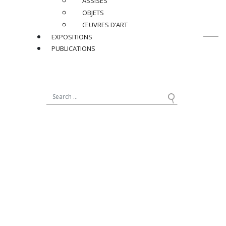
ASSISES
OBJETS
ŒUVRES D’ART
EXPOSITIONS
PUBLICATIONS
contact@jacqueslacoste.com
NOUS SUIVRE
sur Instagram
19, avenue Matignon
75008 Paris - France
+33 (0)1 42 89 11 11
12, rue de Seine
75006 Paris - France
+33 (0)1 40 20 41 82
NEWSLETTER