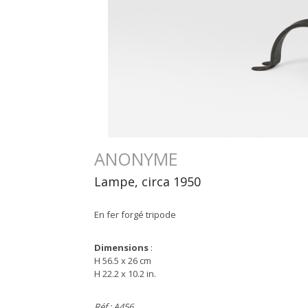
ANONYME
Lampe, circa 1950
En fer forgé tripode
Dimensions
:
H 56.5 x 26 cm
H 22.2 x 10.2 in.
Réf : A456