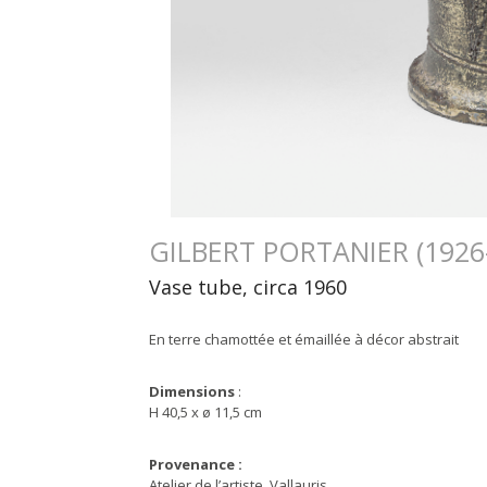
GILBERT PORTANIER (1926
Vase tube, circa 1960
En terre chamottée et émaillée à décor abstrait
Dimensions
:
H 40,5 x ø 11,5 cm
Provenance :
Atelier de l’artiste, Vallauris