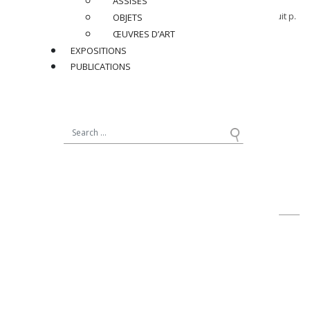
ASSISES
p. 38-39.
Mobilier et Décoration, N°4, mai 1955, modèle variant reproduit p.
OBJETS
10.
ŒUVRES D’ART
EXPOSITIONS
Réf : GGAU007
PUBLICATIONS
PRIX SUR DEMANDE
PARTAGER
RETOUR
contact@jacqueslacoste.com
NOUS SUIVRE
sur Instagram