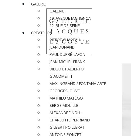
GALERIE
GALERIE
19, AVENUE MATIGNON
12, RUE DE SEINE
CRÉATEURS
PIERRE CHAREAU
JEAN DUNAND
PAUL DUPRÉ-LAFON
JEAN-MICHEL FRANK
DIEGO ET ALBERTO
GIACOMETTI
MAX INGRAND / FONTANA ARTE
GEORGES JOUVE
MATHIEU MATÉGOT
SERGE MOUILLE
ALEXANDRE NOLL
CHARLOTTE PERRIAND
GILBERT POILLERAT
ANTOINE PONCET