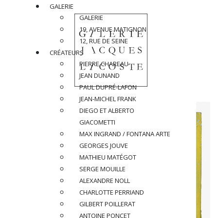
GALERIE
GALERIE
19, AVENUE MATIGNON
12, RUE DE SEINE
CRÉATEURS
PIERRE CHAREAU
JEAN DUNAND
PAUL DUPRÉ-LAFON
JEAN-MICHEL FRANK
DIEGO ET ALBERTO
GIACOMETTI
MAX INGRAND / FONTANA ARTE
GEORGES JOUVE
MATHIEU MATÉGOT
SERGE MOUILLE
ALEXANDRE NOLL
CHARLOTTE PERRIAND
GILBERT POILLERAT
ANTOINE PONCET