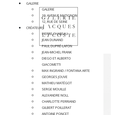
GALERIE
GALERIE
19, AVENUE MATIGNON
12, RUE DE SEINE
CRÉATEURS
PIERRE CHAREAU
JEAN DUNAND
PAUL DUPRÉ-LAFON
JEAN-MICHEL FRANK
DIEGO ET ALBERTO
GIACOMETTI
MAX INGRAND / FONTANA ARTE
GEORGES JOUVE
MATHIEU MATÉGOT
SERGE MOUILLE
ALEXANDRE NOLL
CHARLOTTE PERRIAND
GILBERT POILLERAT
ANTOINE PONCET