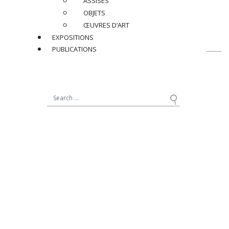
ASSISES
RETOUR
OBJETS
ŒUVRES D’ART
EXPOSITIONS
PUBLICATIONS
contact@jacqueslacoste.com
NOUS SUIVRE
sur Instagram
19, avenue Matignon
75008 Paris - France
+33 (0)1 42 89 11 11
12, rue de Seine
75006 Paris - France
+33 (0)1 40 20 41 82