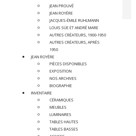
JEAN PROUVÉ
JEAN ROYÈRE
JACQUES-ÉMILE RUHLMANN
RICCARDO SCARPA (1905-1999)
LOUIS SÜE ET ANDRÉ MARE
AUTRES CRÉATEURS, 1900-1950
Applique, circa 1960
AUTRES CRÉATEURS, APRÈS
1950
En bronze patiné à deux lumières en forme d’oiseaux,
JEAN ROYÈRE
Signée « Scarpa »
PIÈCES DISPONIBLES
EXPOSITION
Dimensions
:
NOS ARCHIVES
H 40 x L 68.5 x P 35 cm
H 15.7 x W 27 x D 13.8 in.
BIOGRAPHIE
INVENTAIRE
Réf : RSC012
CÉRAMIQUES
MEUBLES
PRIX SUR DEMANDE
LUMINAIRES
TABLES HAUTES
PARTAGER
TABLES BASSES