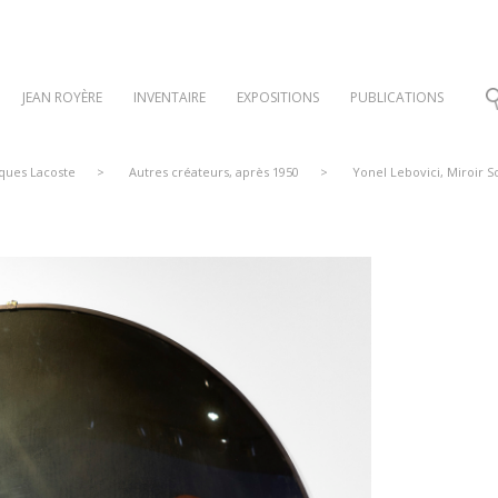
JEAN ROYÈRE
INVENTAIRE
EXPOSITIONS
PUBLICATIONS
cques Lacoste
>
Autres créateurs, après 1950
>
Yonel Lebovici, Miroir S