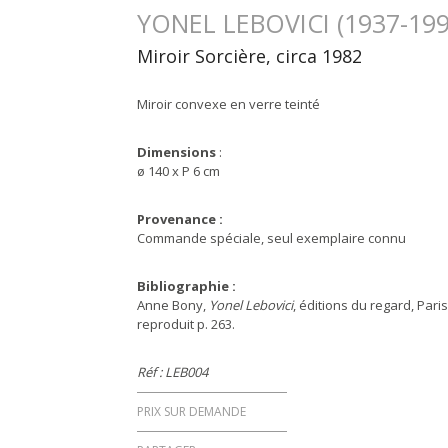
YONEL LEBOVICI (1937-199
Miroir Sorcière, circa 1982
Miroir convexe en verre teinté
Dimensions
:
ø 140 x P 6 cm
Provenance :
Commande spéciale, seul exemplaire connu
Bibliographie :
Anne Bony,
Yonel Lebovici
, éditions du regard, Pari
reproduit p. 263.
Réf : LEB004
PRIX SUR DEMANDE