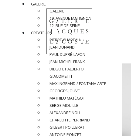
GALERIE
GALERIE
19, AVENUE MATIGNON
12, RUE DE SEINE
CRÉATEURS
PIERRE CHAREAU
JEAN DUNAND
PAUL DUPRÉ-LAFON
JEAN-MICHEL FRANK
DIEGO ET ALBERTO
GIACOMETTI
MAX INGRAND / FONTANA ARTE
GEORGES JOUVE
MATHIEU MATÉGOT
SERGE MOUILLE
ALEXANDRE NOLL
CHARLOTTE PERRIAND
GILBERT POILLERAT
ANTOINE PONCET