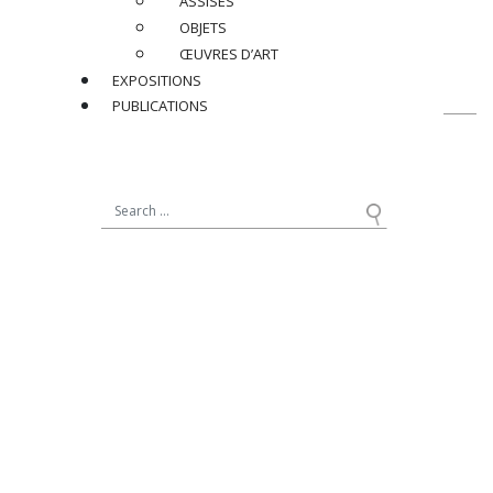
ASSISES
RETOUR
OBJETS
ŒUVRES D’ART
EXPOSITIONS
PUBLICATIONS
contact@jacqueslacoste.com
NOUS SUIVRE
sur Instagram
19, avenue Matignon
75008 Paris - France
+33 (0)1 42 89 11 11
12, rue de Seine
75006 Paris - France
+33 (0)1 40 20 41 82