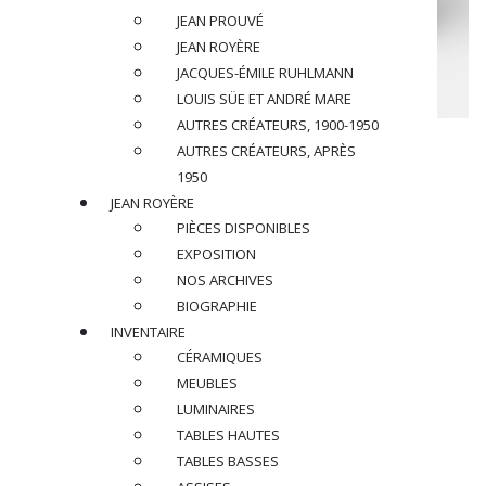
JEAN PROUVÉ
JEAN ROYÈRE
JACQUES-ÉMILE RUHLMANN
LOUIS SÜE ET ANDRÉ MARE
AUTRES CRÉATEURS, 1900-1950
VASSIL IVANOFF
AUTRES CRÉATEURS, APRÈS
1950
Sculpture, circa 1950
JEAN ROYÈRE
PIÈCES DISPONIBLES
Sculpture en grès partiellement émaillé
EXPOSITION
Signée V. IVANOFF sous la base
NOS ARCHIVES
BIOGRAPHIE
Dimensions
:
INVENTAIRE
H 25 x L 34 x P 21,5 cm
CÉRAMIQUES
Référence : VI01
MEUBLES
PRIX SUR DEMANDE
LUMINAIRES
TABLES HAUTES
PARTAGER
TABLES BASSES