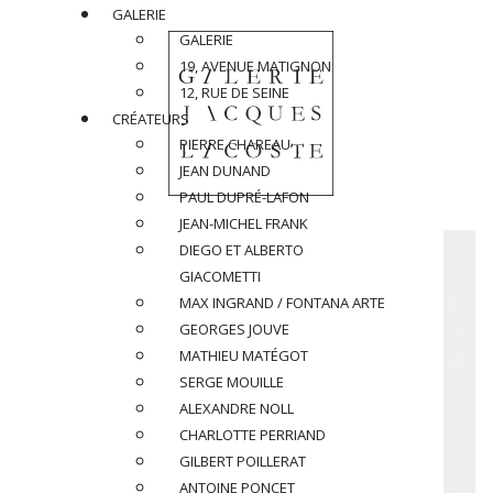
GALERIE
GALERIE
19, AVENUE MATIGNON
12, RUE DE SEINE
CRÉATEURS
PIERRE CHAREAU
JEAN DUNAND
PAUL DUPRÉ-LAFON
JEAN-MICHEL FRANK
DIEGO ET ALBERTO
GIACOMETTI
MAX INGRAND / FONTANA ARTE
GEORGES JOUVE
MATHIEU MATÉGOT
SERGE MOUILLE
ALEXANDRE NOLL
CHARLOTTE PERRIAND
GILBERT POILLERAT
ANTOINE PONCET