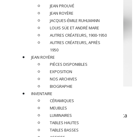
JEAN PROUVÉ
JEAN ROYÈRE
JACQUES-ÉMILE RUHLMANN
LOUIS SÜE ET ANDRÉ MARE
AUTRES CRÉATEURS, 1900-1950
AUTRES CRÉATEURS, APRÈS
1950
JEAN ROYÈRE
PIÈCES DISPONIBLES
EXPOSITION
NOS ARCHIVES
BIOGRAPHIE
CHARLOTTE PERRIAND (1903-
INVENTAIRE
CÉRAMIQUES
1999)
MEUBLES
Tabouret tripode haut modèle Berger, circa
LUMINAIRES
1956
TABLES HAUTES
TABLES BASSES
En frêne