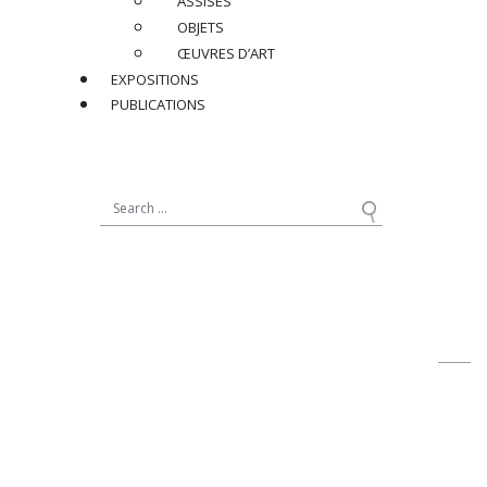
ASSISES
OBJETS
Dimensions
:
ŒUVRES D’ART
H 40 x ø 32 cm
EXPOSITIONS
PUBLICATIONS
Réf : CP081
PRIX SUR DEMANDE
PARTAGER
RETOUR
contact@jacqueslacoste.com
NOUS SUIVRE
sur Instagram