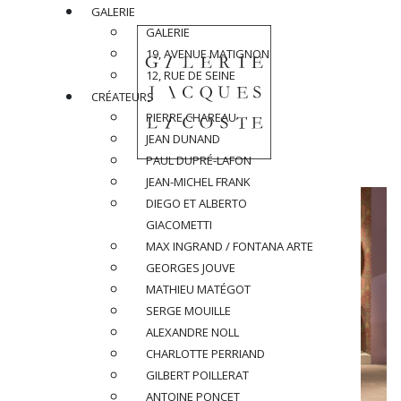
GALERIE
GALERIE
19, AVENUE MATIGNON
12, RUE DE SEINE
CRÉATEURS
PIERRE CHAREAU
JEAN DUNAND
PAUL DUPRÉ-LAFON
JEAN-MICHEL FRANK
DIEGO ET ALBERTO
GIACOMETTI
MAX INGRAND / FONTANA ARTE
GEORGES JOUVE
MATHIEU MATÉGOT
SERGE MOUILLE
ALEXANDRE NOLL
CHARLOTTE PERRIAND
GILBERT POILLERAT
ANTOINE PONCET