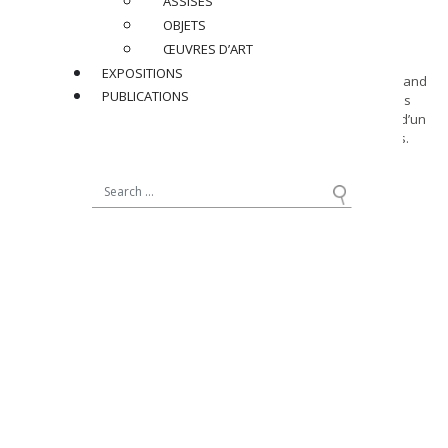
ASSISES
Dimensions
:
OBJETS
H 35 x L 25 cm
ŒUVRES D’ART
EXPOSITIONS
Note : Réalisé d’après le plat de reliure exécuté par Jean Dunand
PUBLICATIONS
et François-Louis Schmied pour la publication du Cantique des
cantiques traduit par Ernest Renan (1925). Motif déjà inspiré d’un
carton réalisé par Gustave Miklos représentant trois pigeons.
Bibliographie :
Félix et Amélie Marcilhac,
Jean Dunand
, Paris, Éditions Norma,
2020, motif reproduit reproduit p. 231.
Réf : JD029
PRIX SUR DEMANDE
PARTAGER
RETOUR