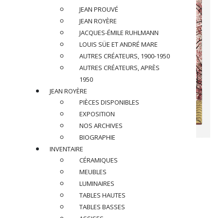
JEAN PROUVÉ
JEAN ROYÈRE
JACQUES-ÉMILE RUHLMANN
LOUIS SÜE ET ANDRÉ MARE
AUTRES CRÉATEURS, 1900-1950
AUTRES CRÉATEURS, APRÈS
1950
JEAN ROYÈRE
PIÈCES DISPONIBLES
EXPOSITION
NOS ARCHIVES
BIOGRAPHIE
JEAN DUNAND (1877-1942)
INVENTAIRE
CÉRAMIQUES
Panneau Pigeon, circa 1924
MEUBLES
LUMINAIRES
En métal laqué noir, rouge et doré à incrustations de coquille
TABLES HAUTES
d’œuf teinté rose
TABLES BASSES