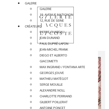
GALERIE
GALERIE
19, AVENUE MATIGNON
12, RUE DE SEINE
CRÉATEURS
PIERRE CHAREAU
JEAN DUNAND
PAUL DUPRÉ-LAFON
JEAN-MICHEL FRANK
DIEGO ET ALBERTO
GIACOMETTI
MAX INGRAND / FONTANA ARTE
GEORGES JOUVE
MATHIEU MATÉGOT
SERGE MOUILLE
ALEXANDRE NOLL
CHARLOTTE PERRIAND
GILBERT POILLERAT
ANTOINE PONCET