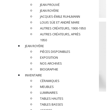
JEAN PROUVÉ
JEAN ROYÈRE
JACQUES-ÉMILE RUHLMANN
LOUIS SÜE ET ANDRÉ MARE
AUTRES CRÉATEURS, 1900-1950
AUTRES CRÉATEURS, APRÈS
1950
JEAN ROYÈRE
PIÈCES DISPONIBLES
EXPOSITION
NOS ARCHIVES
BIOGRAPHIE
INVENTAIRE
CÉRAMIQUES
MEUBLES
LUMINAIRES
JEAN PROUVE (1901-1984)
TABLES HAUTES
TABLES BASSES
Bureau » Compas « , circa 1953