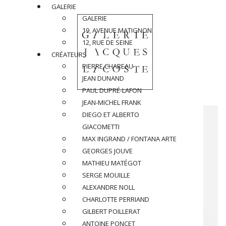
GALERIE
GALERIE
19, AVENUE MATIGNON
12, RUE DE SEINE
CRÉATEURS
PIERRE CHAREAU
JEAN DUNAND
PAUL DUPRÉ-LAFON
JEAN-MICHEL FRANK
DIEGO ET ALBERTO
GIACOMETTI
MAX INGRAND / FONTANA ARTE
GEORGES JOUVE
MATHIEU MATÉGOT
SERGE MOUILLE
ALEXANDRE NOLL
CHARLOTTE PERRIAND
GILBERT POILLERAT
ANTOINE PONCET