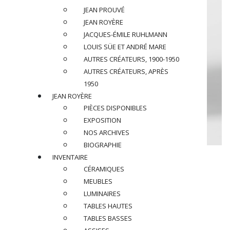
JEAN PROUVÉ
JEAN ROYÈRE
JACQUES-ÉMILE RUHLMANN
LOUIS SÜE ET ANDRÉ MARE
AUTRES CRÉATEURS, 1900-1950
AUTRES CRÉATEURS, APRÈS
1950
JEAN ROYÈRE
PIÈCES DISPONIBLES
EXPOSITION
NOS ARCHIVES
BIOGRAPHIE
JEAN ROYÈRE (1902-1981)
INVENTAIRE
CÉRAMIQUES
Chaise « Baquet », circa 1950
MEUBLES
LUMINAIRES
En chêne et velours de mohair
TABLES HAUTES
TABLES BASSES
Dimensions
: