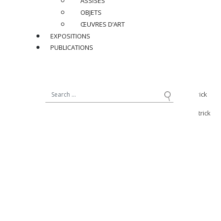
ASSISES
H 82 x L 56 x P 60 cm
OBJETS
H 32.3 x W 22 x D 23.6 in.
ŒUVRES D’ART
Hauteur d’assise : 46 cm / 18,1 in.
EXPOSITIONS
PUBLICATIONS
Provenance :
Commande de M. Charly Majdalani, Beyrouth
Documentation :
Archives Jean Royère, Galerie Jacques Lacoste & Galerie Patrick
Seguin, plan d’exécution N°3.497 pour un modèle similaire
Archives Jean Royère – Galerie Jacques Lacoste & Galerie Patrick
Seguin cliché N° 1.128 pour des modèles similaires
Réf : JR550
BIOGRAPHIE
ARCHIVES
PRIX SUR DEMANDE