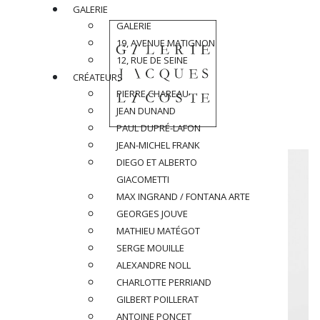
GALERIE
GALERIE
19, AVENUE MATIGNON
12, RUE DE SEINE
CRÉATEURS
PIERRE CHAREAU
JEAN DUNAND
PAUL DUPRÉ-LAFON
JEAN-MICHEL FRANK
DIEGO ET ALBERTO
GIACOMETTI
MAX INGRAND / FONTANA ARTE
GEORGES JOUVE
MATHIEU MATÉGOT
SERGE MOUILLE
ALEXANDRE NOLL
CHARLOTTE PERRIAND
GILBERT POILLERAT
ANTOINE PONCET