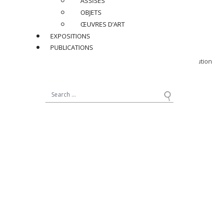
ASSISES
H 76 x L 54,5 x P 48 cm
OBJETS
H 29,9 x W 21,5 x D 18,9 in.
ŒUVRES D’ART
Hauteur d’assise : 45 cm / 17,7 in.
EXPOSITIONS
PUBLICATIONS
Documentation :
Archives Jean Royère, Musée de Arts Décoratifs, plan d’exécution
N° 2.178 pour un fauteuil bridge similaire, circa 1945.
Réf : JR553
BIOGRAPHIE
ARCHIVES
PRIX SUR DEMANDE
PARTAGER
RETOUR