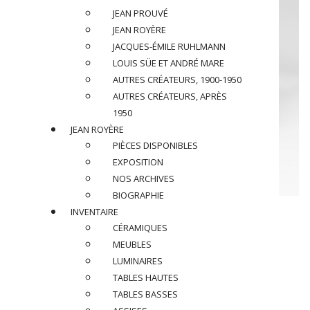
JEAN PROUVÉ
JEAN ROYÈRE
JACQUES-ÉMILE RUHLMANN
LOUIS SÜE ET ANDRÉ MARE
AUTRES CRÉATEURS, 1900-1950
AUTRES CRÉATEURS, APRÈS
1950
JEAN ROYÈRE
PIÈCES DISPONIBLES
EXPOSITION
NOS ARCHIVES
BIOGRAPHIE
JEAN ROYÈRE (1902-1981)
INVENTAIRE
CÉRAMIQUES
Fauteuil Bridge, circa 1950
MEUBLES
LUMINAIRES
En merisier et velours
TABLES HAUTES
TABLES BASSES
Dimensions
: