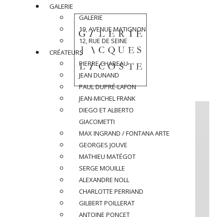
GALERIE
GALERIE
19, AVENUE MATIGNON
12, RUE DE SEINE
CRÉATEURS
PIERRE CHAREAU
JEAN DUNAND
PAUL DUPRÉ-LAFON
JEAN-MICHEL FRANK
DIEGO ET ALBERTO
GIACOMETTI
MAX INGRAND / FONTANA ARTE
GEORGES JOUVE
MATHIEU MATÉGOT
SERGE MOUILLE
ALEXANDRE NOLL
CHARLOTTE PERRIAND
GILBERT POILLERAT
ANTOINE PONCET