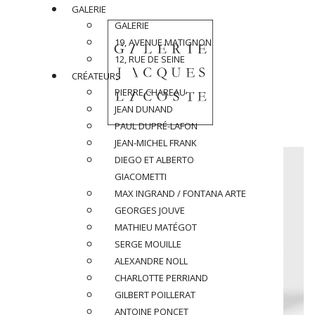
GALERIE
GALERIE
19, AVENUE MATIGNON
12, RUE DE SEINE
CRÉATEURS
PIERRE CHAREAU
JEAN DUNAND
PAUL DUPRÉ-LAFON
JEAN-MICHEL FRANK
DIEGO ET ALBERTO
GIACOMETTI
MAX INGRAND / FONTANA ARTE
GEORGES JOUVE
MATHIEU MATÉGOT
SERGE MOUILLE
ALEXANDRE NOLL
CHARLOTTE PERRIAND
GILBERT POILLERAT
ANTOINE PONCET