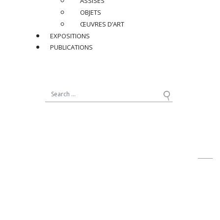
ASSISES
Ref : JR321
OBJETS
ŒUVRES D’ART
BIOGRAPHIE
EXPOSITIONS
PUBLICATIONS
ARCHIVES
PRIX SUR DEMANDE
PARTAGER
RETOUR
contact@jacqueslacoste.com
NOUS SUIVRE
sur Instagram