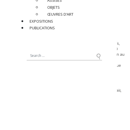
ASSISES
OBJETS
Dimensions
:
ŒUVRES D’ART
H 28,5 x ø 22 cm
EXPOSITIONS
H 11.2 x ø 8.7 in.
PUBLICATIONS
Expositions :
Xe Salon des Artistes Décorateurs, Musée des Arts Décoratifs,
Pavillon de Marsan, Palais du Louvre, Paris, du 18 mars au 30
avril 1919, modèle similaireexposé lors de cette manifestation au
sein de la présentation des
« Meubles en série » de Sue et Mare (numéro 167 du catalogue
d’exposition.
Bibliographie :
Florence Camard,
Süe et Mare et la compagnie des Arts Français
,
les éditions de l’amateur, Paris, 1993, modèles similaires
reproduits p. 86, 104, 259 et 283.
Réf : SEM053
PRIX SUR DEMANDE