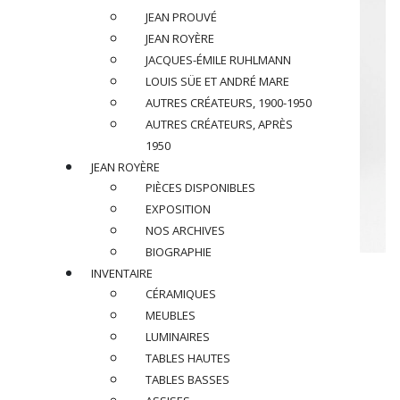
JEAN PROUVÉ
JEAN ROYÈRE
JACQUES-ÉMILE RUHLMANN
LOUIS SÜE ET ANDRÉ MARE
AUTRES CRÉATEURS, 1900-1950
AUTRES CRÉATEURS, APRÈS
1950
JEAN ROYÈRE
PIÈCES DISPONIBLES
EXPOSITION
NOS ARCHIVES
BIOGRAPHIE
LOUIS SÜE (1875-1968)
INVENTAIRE
CÉRAMIQUES
& ANDRÉ MARE (1885-1932)
MEUBLES
Pot balustre couvert n° 4001, circa 1920
LUMINAIRES
TABLES HAUTES
En céramique émaillée noire à décor de panier fleuri sur le
TABLES BASSES
couvercle