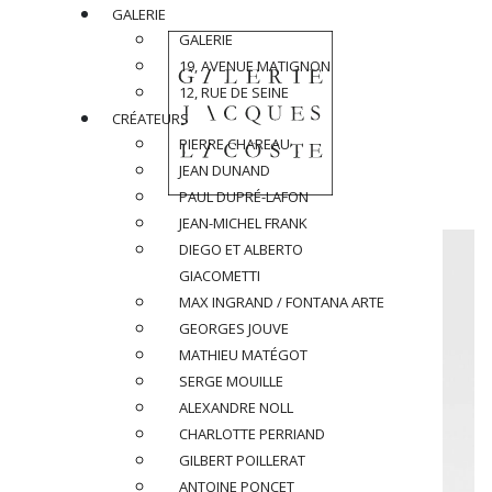
GALERIE
GALERIE
19, AVENUE MATIGNON
12, RUE DE SEINE
CRÉATEURS
PIERRE CHAREAU
JEAN DUNAND
PAUL DUPRÉ-LAFON
JEAN-MICHEL FRANK
DIEGO ET ALBERTO
GIACOMETTI
MAX INGRAND / FONTANA ARTE
GEORGES JOUVE
MATHIEU MATÉGOT
SERGE MOUILLE
ALEXANDRE NOLL
CHARLOTTE PERRIAND
GILBERT POILLERAT
ANTOINE PONCET