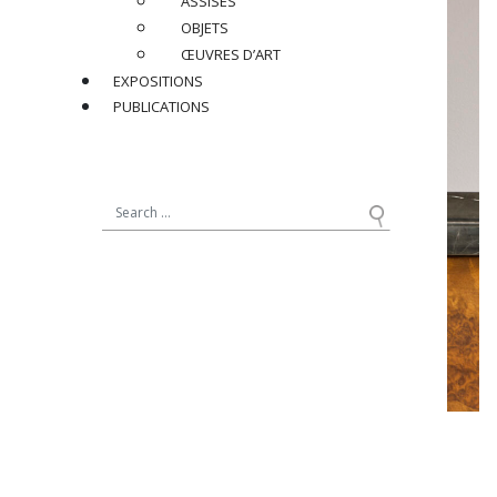
ASSISES
OBJETS
ŒUVRES D’ART
EXPOSITIONS
PUBLICATIONS
LOUIS SÜE (1875-1968)
& ANDRÉ MARE (1885-1932)