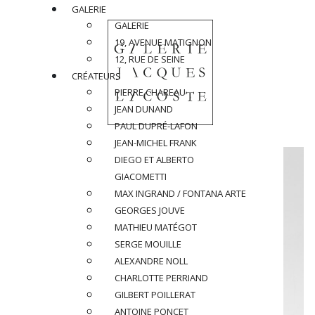
GALERIE
GALERIE
19, AVENUE MATIGNON
12, RUE DE SEINE
CRÉATEURS
PIERRE CHAREAU
JEAN DUNAND
PAUL DUPRÉ-LAFON
JEAN-MICHEL FRANK
DIEGO ET ALBERTO
GIACOMETTI
MAX INGRAND / FONTANA ARTE
GEORGES JOUVE
MATHIEU MATÉGOT
SERGE MOUILLE
ALEXANDRE NOLL
CHARLOTTE PERRIAND
GILBERT POILLERAT
ANTOINE PONCET