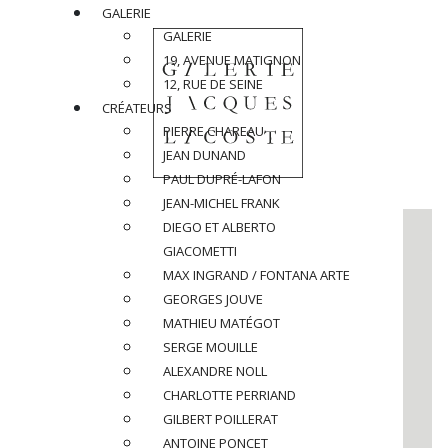
GALERIE
GALERIE
19, AVENUE MATIGNON
12, RUE DE SEINE
CRÉATEURS
PIERRE CHAREAU
JEAN DUNAND
PAUL DUPRÉ-LAFON
JEAN-MICHEL FRANK
DIEGO ET ALBERTO
GIACOMETTI
MAX INGRAND / FONTANA ARTE
GEORGES JOUVE
MATHIEU MATÉGOT
SERGE MOUILLE
ALEXANDRE NOLL
CHARLOTTE PERRIAND
GILBERT POILLERAT
ANTOINE PONCET