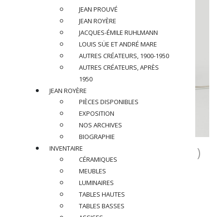
JEAN PROUVÉ
JEAN ROYÈRE
JACQUES-ÉMILE RUHLMANN
LOUIS SÜE ET ANDRÉ MARE
AUTRES CRÉATEURS, 1900-1950
AUTRES CRÉATEURS, APRÈS
1950
JEAN ROYÈRE
PIÈCES DISPONIBLES
EXPOSITION
NOS ARCHIVES
BIOGRAPHIE
MATHIEU MATÉGOT (1910-2001)
INVENTAIRE
CÉRAMIQUES
Lampe, circa 1950
MEUBLES
LUMINAIRES
En métal tubulaire laqué noir et rigitulle laquée jaune
TABLES HAUTES
TABLES BASSES
Dimensions
: