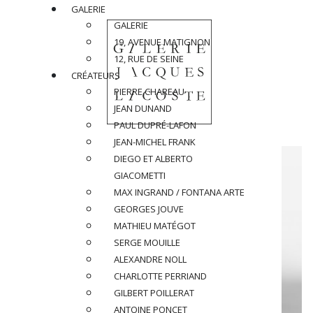
GALERIE
GALERIE
19, AVENUE MATIGNON
12, RUE DE SEINE
CRÉATEURS
PIERRE CHAREAU
JEAN DUNAND
PAUL DUPRÉ-LAFON
JEAN-MICHEL FRANK
DIEGO ET ALBERTO
GIACOMETTI
MAX INGRAND / FONTANA ARTE
GEORGES JOUVE
MATHIEU MATÉGOT
SERGE MOUILLE
ALEXANDRE NOLL
CHARLOTTE PERRIAND
GILBERT POILLERAT
ANTOINE PONCET