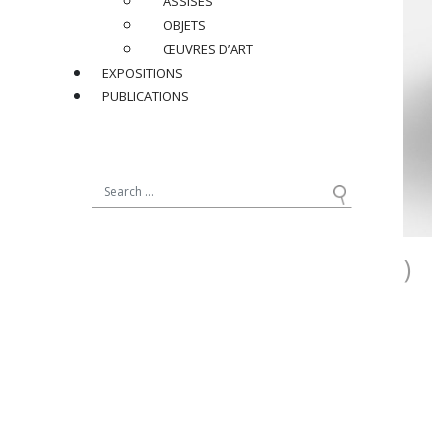
ASSISES
OBJETS
ŒUVRES D’ART
EXPOSITIONS
PUBLICATIONS
PAUL DUPRÉ-LAFON (1900-1971)
Table basse, circa 1938
En fer forgé, bronze doré et travertin
Dimensions
:
H 38,5 x L 80 x P 80 cm